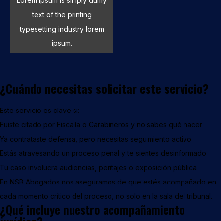
Lorem Ipsum is simply dumy
text of the printing
typesetting industry lorem
ipsum.
¿Cuándo necesitas solicitar este servicio?
Este servicio es clave si:
Fuiste citado por Fiscalía o Carabineros y no sabes qué hacer
Ya contrataste defensa, pero necesitas seguimiento activo
Estás atravesando un proceso penal y te sientes desinformado
Tu caso involucra audiencias, peritajes o exposición pública
En NSB Abogados nos aseguramos de que estés acompañado en
cada momento crítico del proceso, no solo en la sala del tribunal.
¿Qué incluye nuestro acompañamiento