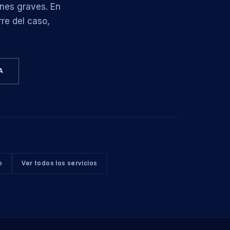
ones graves. En
re del caso,
A
o
Ver todos los servicios